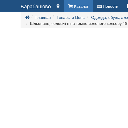
Барабашово
Каталог
Новости
Главная
Товары и Цены
Одежда, обувь, ак
Шльопанці чоловічі піна темно-зеленого кольору 1