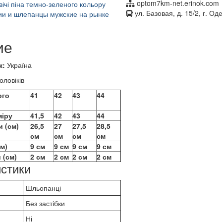
optom7km-net.erinok.com
ул. Базовая, д. 15/2, г. Од
ие
к:
Україна
оловіків
ого
41
42
43
44
міру
41,5
42
43
44
и (см)
26,5
27
27,5
28,5
см
см
см
см
см)
9 см
9 см
9 см
9 см
 (см)
2 см
2 см
2 см
2 см
стики
Шльопанці
Без застібки
Ні