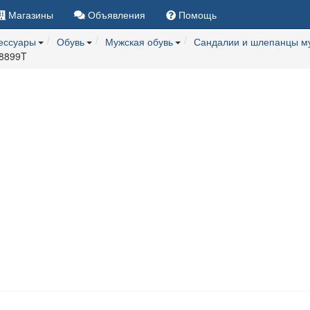
Магазины
Объявления
Помощь
сессуары
Обувь
Мужская обувь
Сандалии и шлепанцы м
98899T