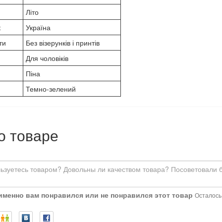
Літо
к
Україна
ти
Без візерунків і принтів
Для чоловіків
Піна
Темно-зелений
о товаре
 именно вам понравился или не понравился этот товар
Осталось: