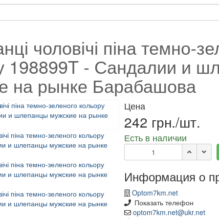
нці чоловічі піна темно-зе
у 198899T - Сандалии и ш
е на рынке Барабашова
Цена
242 грн./шт.
Есть в наличии
Информация о п
Optom7km.net
Показать телефон
optom7km.net@ukr.net