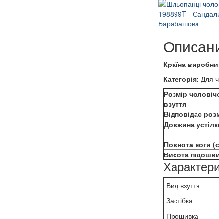
Описан
Країна виробни
Категорія:
Для ч
Розмір чоловіч
взуття
Відповідає роз
Довжина устілк
Повнота ноги (
Висота підошви
Характери
Вид взуття
Застібка
Прошивка