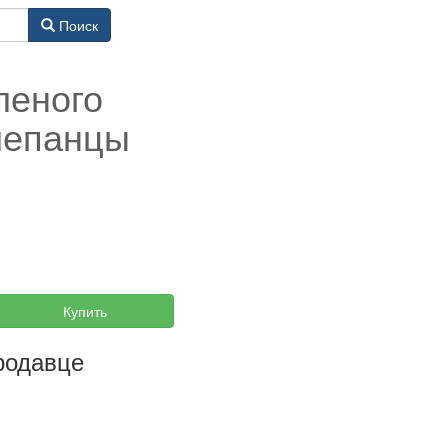
Поиск
леного
лепанцы
Купить
родавце