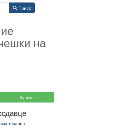
Поиск
ние
 чешки на
Купить
родавце
ных товаров