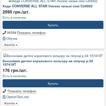
Кеди CONVERSE ALL STAR Унісекс низькі сині Co0002
2595 грн./шт.
Есть в наличии
Купить
06394
Показать телефон
Обутик
Жалоба
Босоніжки дитячі коралового кольору на ліпучці р.34
157419T
176 грн./шт.
Есть в наличии
Купить
Показать телефон
Optom7km.net
Жалоба