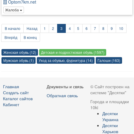
Optom7km.net
Жалоба
В начало
Назад
1
2
3
4
5
6
7
8
9
10
Вперёд
В конец
Женская обувь (12)
Детская и подростковая обувь (1597)
Мужская обувь (1)
Уход за обувью, фурнитура (14)
Галоши (163)
Главная
Документы и связь
© Сайт построен на
Создать сайт
системе "Десятки"
Обратная связь
Каталог сайтов
Города и площадки
Кабинет
10ki
Десятки
Украина
Десятки
Харьков