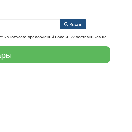
Искать
те из каталога предложений надежных поставщиков на
ары