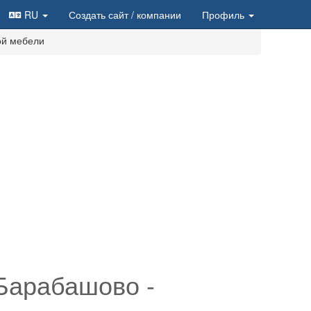
RU
Создать сайт
/ компании
Профиль
ой мебели
Барабашово -