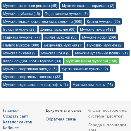
Мужские толстовки регланы (45)
Мужские свитера кардиганы (2)
Мужские рубашки (16)
Подштанники мужские (8)
Мужские классические костюмы, смокинги (608)
Куртки мужские (95)
Брюки мужские (23)
Джинсы мужские (66)
Мужские трусы (488)
Пиджаки мужские (77)
Жилет мужской (55)
Мужские носки (269)
Пальто мужское (300)
Безрукавка мужская (1)
Пуховики мужские (2)
Мужская пижама (2)
Мужская шуба (2)
Мужские купальные плавки (21)
Капри бриджи шорты мужские (33)
Мужские майки футболки (158)
Мужская спортивная одежда (5)
Куртки кожаные мужские (2)
Мужские спортивные костюмы (33)
Мужские водолазки, гольфы, кофты (1)
Мужские комплекты (28)
Главная
Документы и связь
© Сайт построен на
Создать сайт
системе "Десятки"
Обратная связь
Каталог сайтов
Города и площадки
Кабинет
10ki