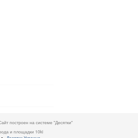
Сайт построен на системе "Десятки"
рода и площадки 10ki
Десятки Украина