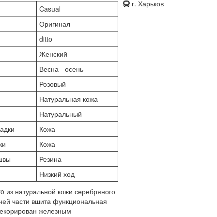
г. Харьков
Casual
Оригинал
ditto
Женский
Весна - осень
Розовый
а
Натуральная кожа
Натуральный
адки
Кожа
ки
Кожа
швы
Резина
Низкий ход
to из натуральной кожи серебряного
нней части вшита функциональная
декорирован железным