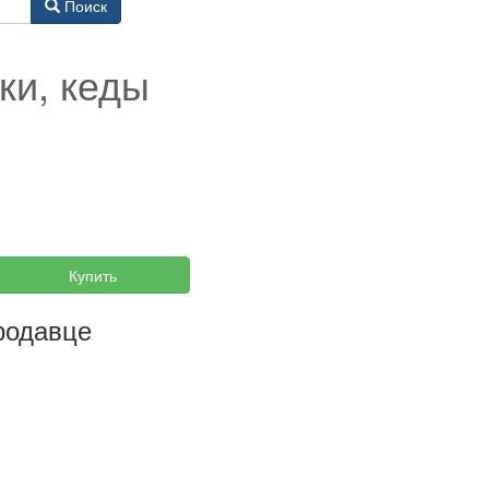
Поиск
ки, кеды
Купить
родавце