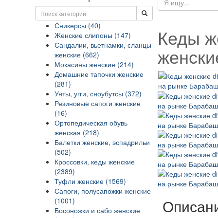
Сникерсы (40)
Кеды же
Женские слипоны (147)
Сандалии, вьетнамки, сланцы
женски
женские (662)
Мокасины женские (214)
Домашние тапочки женские
(281)
Унты, угги, сноубутсы (372)
Резиновые сапоги женские
(16)
Ортопедическая обувь
женская (218)
Балетки женские, эспадрильи
(502)
Кроссовки, кеды женские
(2389)
Туфли женские (1569)
Сапоги, полусапожки женские
(1001)
Описан
Босоножки и сабо женские