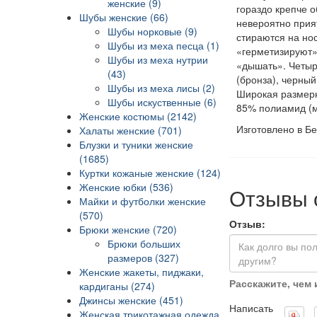
женские (9)
гораздо крепче 
Шубы женские (66)
невероятно прия
Шубы норковые (9)
стираются на нос
Шубы из меха песца (1)
«герметизируют»
Шубы из меха нутрии
«дышать». Четыр
(43)
(бронза), черный
Шубы из меха лисы (2)
Широкая размерна
Шубы искуственные (6)
85% полиамид (м
Женские костюмы (2142)
Изготовлено в Б
Халаты женские (701)
Блузки и туники женские
(1685)
Куртки кожаные женские (124)
Женские юбки (536)
Отзывы 
Майки и футболки женские
(570)
Отзыв:
Брюки женские (720)
Брюки больших
размеров (327)
Женские жакеты, пиджаки,
Расскажите, чем
кардиганы (274)
Джинсы женские (451)
Написать
Женская трикотажная одежда