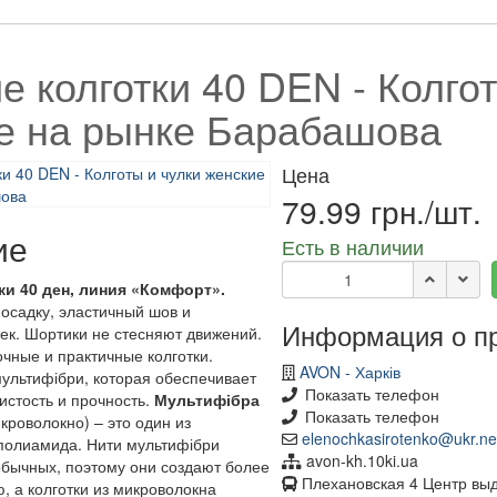
е колготки 40 DEN - Колгот
е на рынке Барабашова
Цена
79.99 грн./шт.
ие
Есть в наличии
ки 40 ден, линия «Комфорт».
садку, эластичный шов и
Информация о п
ек. Шортики не стесняют движений.
чные и практичные колготки.
AVON - Харків
мультифібри, которая обеспечивает
Показать телефон
истость и прочность.
Мультифібра
Показать телефон
кроволокно) – это один из
elenochkasirotenko@ukr.ne
полиамида. Нити мультифібри
avon-kh.10ki.ua
обычных, поэтому они создают более
Плехановская 4 Центр выда
, а колготки из микроволокна