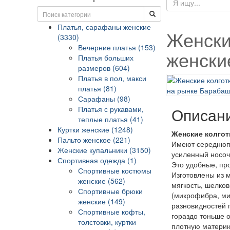
Платья, сарафаны женские
Женски
(3330)
Вечерние платья (153)
женски
Платья больших
размеров (604)
Платья в пол, макси
платья (81)
Сарафаны (98)
Платья с рукавами,
Описан
теплые платья (41)
Куртки женские (1248)
Женские колгот
Пальто женское (221)
Имеют середнюпо
Женские купальники (3150)
усиленный носоч
Спортивная одежда (1)
Это удобные, про
Спортивные костюмы
Изготовлены из 
женские (562)
мягкость, шелков
Спортивные брюки
(микрофибра, ми
женские (149)
разновидностей 
Спортивные кофты,
гораздо тоньше 
толстовки, куртки
плотную материю