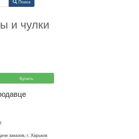
Поиск
ы и чулки
Купить
родавце
t
чи заказов, г. Харьков