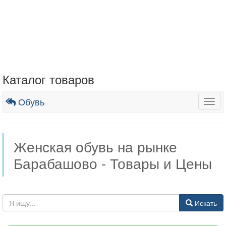
Каталог товаров
Обувь
Togg
navig
Женская обувь на рынке
Барабашово - Товары и Цены
Искать