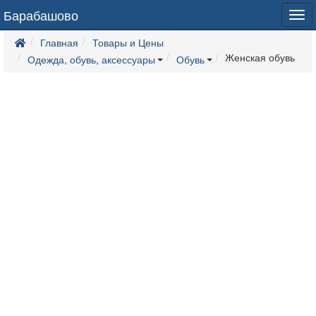
Барабашово
Tog
navi
Главная
Товары и Цены
Женская обувь
Одежда, обувь, аксессуары
Обувь