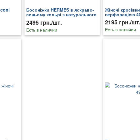
coni
Босоніжки HERMES в яскраво-
Жіночі кросівки
синьому кольрі з натурального
перфорацією 4
замшу 40
2195 грн./шт
2495 грн./шт.
Есть в наличии
Есть в наличии