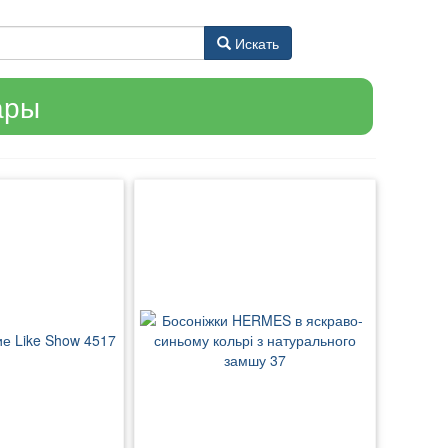
Искать
ары