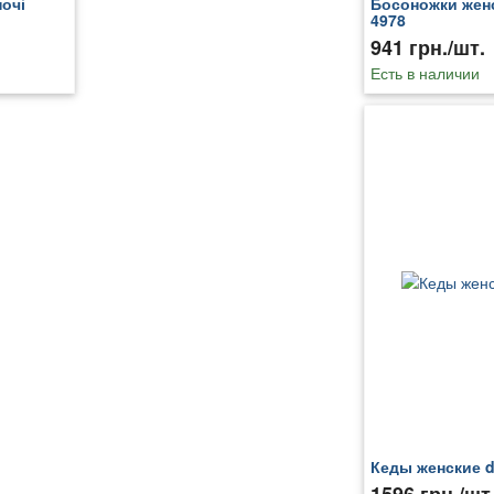
ночі
Босоножки женс
4978
941 грн./шт.
Есть в наличии
Кеды женские di