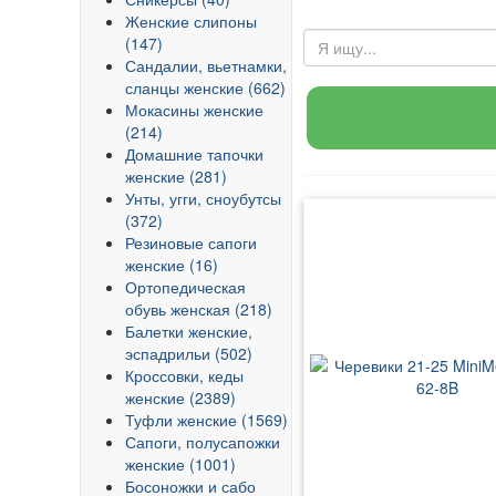
Женские слипоны
(147)
Сандалии, вьетнамки,
сланцы женские (662)
Мокасины женские
(214)
Домашние тапочки
женские (281)
Унты, угги, сноубутсы
(372)
Резиновые сапоги
женские (16)
Ортопедическая
обувь женская (218)
Балетки женские,
эспадрильи (502)
Кроссовки, кеды
женские (2389)
Туфли женские (1569)
Сапоги, полусапожки
женские (1001)
Босоножки и сабо