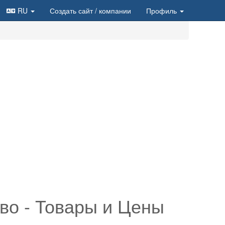
RU
Создать сайт
/ компании
Профиль
во - Товары и Цены