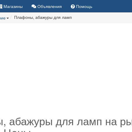
Магазины
Объявления
Помощь
Плафоны, абажуры для ламп
ние
, абажуры для ламп на ры