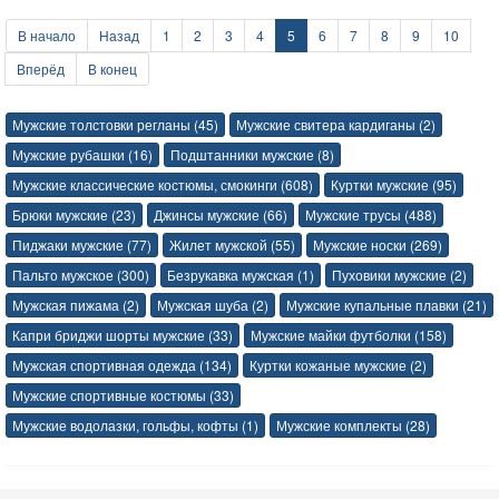
В начало
Назад
1
2
3
4
5
6
7
8
9
10
Вперёд
В конец
Мужские толстовки регланы (45)
Мужские свитера кардиганы (2)
Мужские рубашки (16)
Подштанники мужские (8)
Мужские классические костюмы, смокинги (608)
Куртки мужские (95)
Брюки мужские (23)
Джинсы мужские (66)
Мужские трусы (488)
Пиджаки мужские (77)
Жилет мужской (55)
Мужские носки (269)
Пальто мужское (300)
Безрукавка мужская (1)
Пуховики мужские (2)
Мужская пижама (2)
Мужская шуба (2)
Мужские купальные плавки (21)
Капри бриджи шорты мужские (33)
Мужские майки футболки (158)
Мужская спортивная одежда (134)
Куртки кожаные мужские (2)
Мужские спортивные костюмы (33)
Мужские водолазки, гольфы, кофты (1)
Мужские комплекты (28)