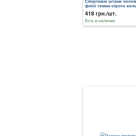
Спортивні штани чолові
флісі темно-сірого кол
207136T
418 грн./шт.
Есть в наличии