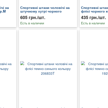
чі на
Спортивні штани чоловічі на
Спортивні штан
 р.M
штучному хутрі чорного
флісі чорного 
кольору 196151T
207135T
605 грн./шт.
435 грн./шт.
Есть в наличии
Есть в наличии