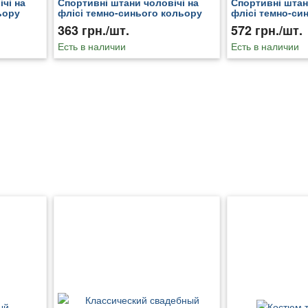
чі на
Спортивні штани чоловічі на
Спортивні штан
ьору
флісі темно-синього кольору
флісі темно-си
206833T
192592T
363 грн./шт.
572 грн./шт.
Есть в наличии
Есть в наличии