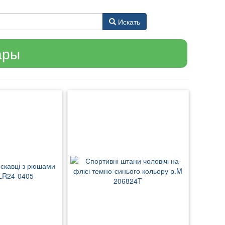
Искать
ары