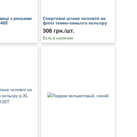
авці з рюшами
Спортивні штани чоловічі на
0405
флісі темно-синього кольору
р.M 206824T
308 грн./шт.
Есть в наличии