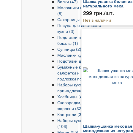
Шапка ушанка белая из
Вилки (47)
натурального меха
Молочники и сливочники
299 грн./шт.
(8)
Сахарницы (9)
Нет в наличии
Посуда для восточной
кухни (3)
Подставки под кружки и
бокалы (1)
Супницы (2)
Масленки кухонные (6)
Подставки для яиц (1)
Бумажные кондитерские
салфетки и формы,
подложки под торты (73)
Наборы кухонных
принадлежностей (31)
Хлебницы (4)
Сковородки, сотейники,
жаровни (326)
Кастрюли (358)
Наборы кухонной посуды
Шапка-ушанка меховая
(106)
молодежная из натура
Миски (55)