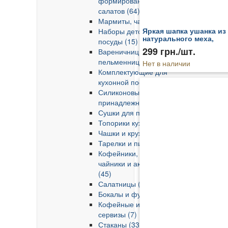
формирования гарниров,
салатов (64)
Мармиты, чафиндиши (1)
Яркая шапка ушанка из
Наборы детской столовой
натурального меха,
посуды (15)
сублимация
299 грн./шт.
Вареничницы,
пельменницы (27)
Нет в наличии
Комплектующие для
кухонной посуды (16)
Силиконовые кухонные
принадлежности (12)
Сушки для посуды (4)
Топорики кухонные (12)
Чашки и кружки (67)
Тарелки и пиалы (62)
Кофейники, заварочные
чайники и аксессуары
(45)
Салатницы (21)
Бокалы и фужеры (57)
Кофейные и чайные
сервизы (7)
Стаканы (33)