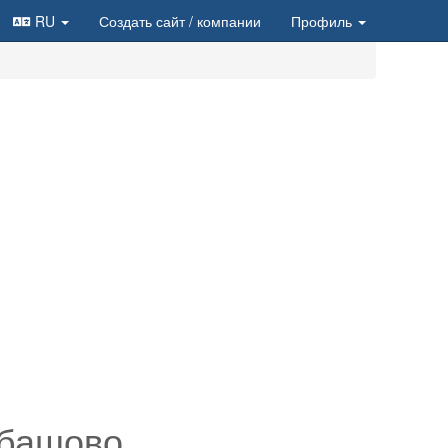
RU
Создать сайт
/ компании
Профиль
абашово