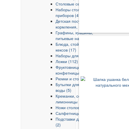
Столовые сервизы (6)
Наборы столовых
приборов (49)
Детская посуда для
кормления, бутылочки (8)
Графины, кувшины,
питьевые наборы (22)
Блюда, стойки для тортов,
кексов (17)
Наборы для специй (12)
Ложки (112)
Фруктовницы,
конфетницы (5)
Рюмки и стопки (36)
Бутылки для напитков и
воды (5)
Креманки, соусницы,
лимонницы (5)
Ножи столовые (63)
Салфетницы (8)
Подставки для зубочисток
(2)